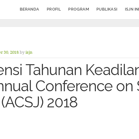
BERANDA
PROFIL
PROGRAM
PUBLIKASI
ISJN I
 30, 2018
by
isjn
ensi Tahunan Keadilan
nnual Conference on 
 (ACSJ) 2018