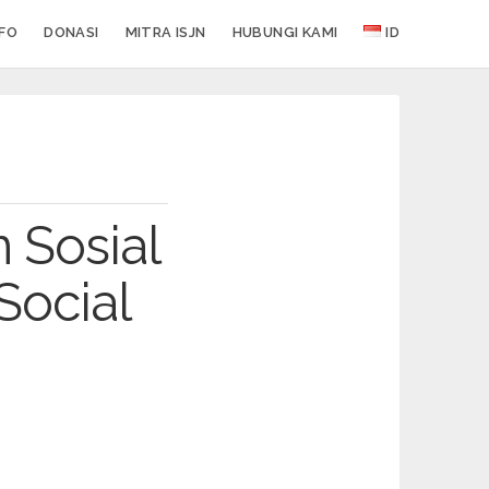
NFO
DONASI
MITRA ISJN
HUBUNGI KAMI
ID
 Sosial
Social