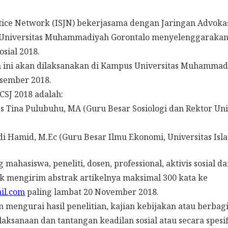
ustice Network (ISJN) bekerjasama dengan Jaringan Advo
 Universitas Muhammadiyah Gorontalo menyelenggarakan
sial 2018.
 ini akan dilaksanakan di Kampus Universitas Muhammad
esember 2018.
SJ 2018 adalah:
ies Tina Pulubuhu, MA (Guru Besar Sosiologi dan Rektor Uni
ndi Hamid, M.Ec (Guru Besar Ilmu Ekonomi, Universitas Isl
mahasiswa, peneliti, dosen, professional, aktivis sosial d
uk mengirim abstrak artikelnya maksimal 300 kata ke
il.com
paling lambat 20 November 2018.
 mengurai hasil penelitian, kajian kebijakan atau berba
laksanaan dan tantangan keadilan sosial atau secara spesi