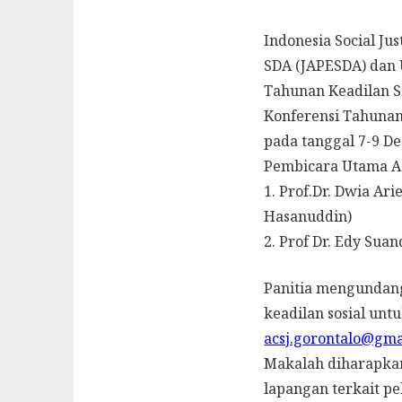
Indonesia Social J
SDA (JAPESDA) dan
Tahunan Keadilan So
Konferensi Tahunan
pada tanggal 7-9 D
Pembicara Utama AC
1. Prof.Dr. Dwia Ar
Hasanuddin)
2. Prof Dr. Edy Sua
Panitia mengundang 
keadilan sosial unt
acsj.gorontalo@gma
Makalah diharapkan
lapangan terkait pe