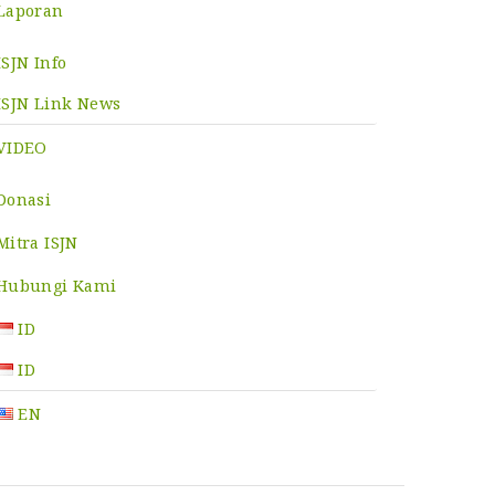
Laporan
ISJN Info
ISJN Link News
VIDEO
Donasi
Mitra ISJN
Hubungi Kami
ID
ID
EN