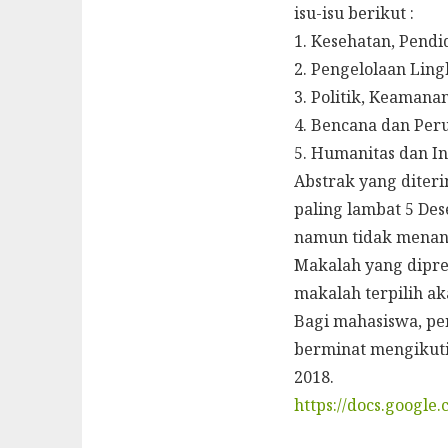
isu-isu berikut :
1. Kesehatan, Pend
2. Pengelolaan Li
3. Politik, Keamana
4. Bencana dan Per
5. Humanitas dan In
Abstrak yang diter
paling lambat 5 De
namun tidak menang
Makalah yang dipre
makalah terpilih ak
Bagi mahasiswa, pen
berminat mengikuti
2018.
https://docs.googl