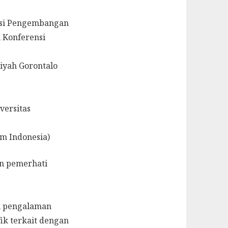
kasi Pengembangan
 Konferensi
iyah Gorontalo
versitas
am Indonesia)
an pemerhati
gi pengalaman
fik terkait dengan