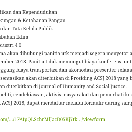
idikan dan Kependudukan
ngkungan & Ketahanan Pangan
n dan Tata Kelola Publik
ubahan Iklim
dustri 4.0
ima akan dihubungi panitia utk menjadi segera menyetor a
sember 2018. Panitia tidak memungut biaya konferensi un
gung biaya transportasi dan akomodasi presenter selama
sentasikan akan diterbitkan di Prosiding ACSJ 2018 yang
an diterbitkan di Journal of Humanity and Social Justice.
eliti, cendekiawan, aktivis masyarakat dan pemerhati kea
 ACSJ 2018, dapat mendaftar melalui formulir daring sam
e.com/…/1FAIpQLSchrMlJacD05Kj7tk…/viewform