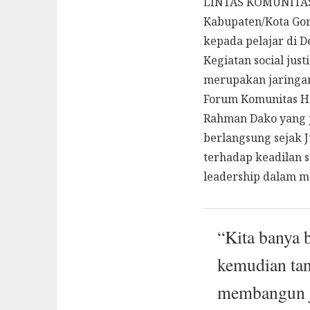
LINTAS KOMUNITAS (L
Kabupaten/Kota Gor
kepada pelajar di 
Kegiatan social jus
merupakan jaringan
Forum Komunitas Hi
Rahman Dako yang j
berlangsung sejak 
terhadap keadilan 
leadership dalam m
“Kita banya b
kemudian ta
membangun j