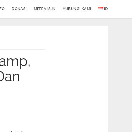
NFO
DONASI
MITRA ISJN
HUBUNGI KAMI
ID
Camp,
Dan