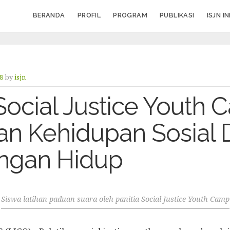
BERANDA
PROFIL
PROGRAM
PUBLIKASI
ISJN I
18
by
isjn
Social Justice Youth 
an Kehidupan Sosial 
ngan Hidup
Siswa latihan paduan suara oleh panitia Social Justice Youth Camp