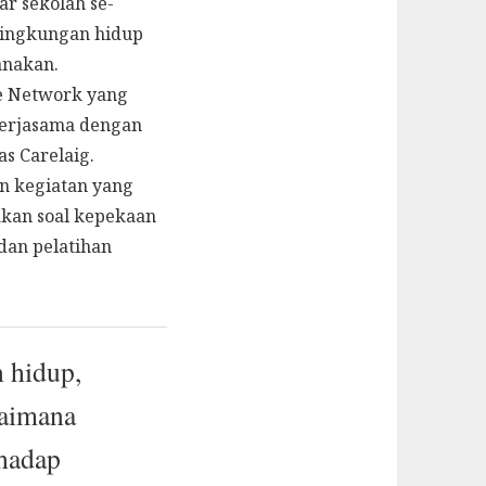
ar sekolah se-
lingkungan hidup
anakan.
ice Network yang
kerjasama dengan
s Carelaig.
n kegiatan yang
akan soal kepekaan
dan pelatihan
n hidup,
gaimana
hadap