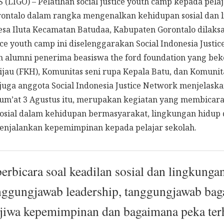
IGO) – Pelatihan social justice youth camp kepada pelaj
ontalo dalam rangka mengenalkan kehidupan sosial dan 
Desa Iluta Kecamatan Batudaa, Kabupaten Gorontalo dilaks
tice youth camp ini diselenggarakan Social Indonesia Just
 alumni penerima beasiswa the ford foundation yang be
jau (FKH), Komunitas seni rupa Kepala Batu, dan Komunita
uga anggota Social Indonesia Justice Network menjelaska
Jum’at 3 Agustus itu, merupakan kegiatan yang membicar
sosial dalam kehidupan bermasyarakat, lingkungan hidup 
enjalankan kepemimpinan kepada pelajar sekolah.
erbicara soal keadilan sosial dan lingkunga
nggungjawab leadership, tanggungjawab ba
iwa kepemimpinan dan bagaimana peka ter