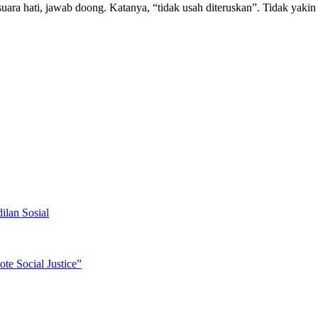
a hati, jawab doong. Katanya, “tidak usah diteruskan”. Tidak yakin ini
lan Sosial
e Social Justice”