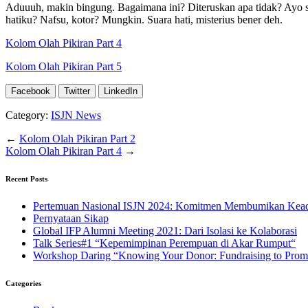
Aduuuh, makin bingung. Bagaimana ini? Diteruskan apa tidak? Ayo suar
hatiku? Nafsu, kotor? Mungkin. Suara hati, misterius bener deh.
Kolom Olah Pikiran Part 4
Kolom Olah Pikiran Part 5
Facebook
Twitter
LinkedIn
Category:
ISJN News
←
Kolom Olah Pikiran Part 2
Kolom Olah Pikiran Part 4
→
Recent Posts
Pertemuan Nasional ISJN 2024: Komitmen Membumikan Keadi
Pernyataan Sikap
Global IFP Alumni Meeting 2021: Dari Isolasi ke Kolaborasi
Talk Series#1 “Kepemimpinan Perempuan di Akar Rumput“
Workshop Daring “Knowing Your Donor: Fundraising to Promot
Categories