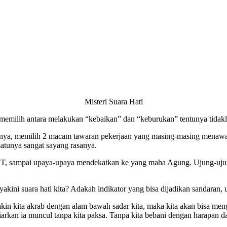
Misteri Suara Hati
 memilih antara melakukan “kebaikan” dan “keburukan” tentunya tidakl
salnya, memilih 2 macam tawaran pekerjaan yang masing-masing menaw
atunya sangat sayang rasanya.
OT, sampai upaya-upaya mendekatkan ke yang maha Agung. Ujung-ujungny
kini suara hati kita? Adakah indikator yang bisa dijadikan sandaran, 
kin kita akrab dengan alam bawah sadar kita, maka kita akan bisa menge
iarkan ia muncul tanpa kita paksa. Tanpa kita bebani dengan harapan da