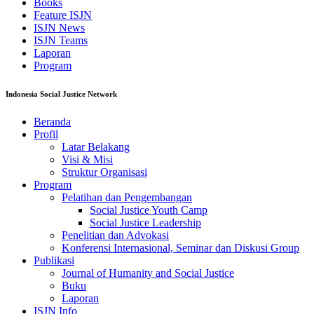
Books
Feature ISJN
ISJN News
ISJN Teams
Laporan
Program
Indonesia Social Justice Network
Beranda
Profil
Latar Belakang
Visi & Misi
Struktur Organisasi
Program
Pelatihan dan Pengembangan
Social Justice Youth Camp
Social Justice Leadership
Penelitian dan Advokasi
Konferensi Internasional, Seminar dan Diskusi Group
Publikasi
Journal of Humanity and Social Justice
Buku
Laporan
ISJN Info