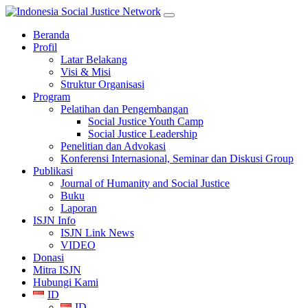
Beranda
Profil
Latar Belakang
Visi & Misi
Struktur Organisasi
Program
Pelatihan dan Pengembangan
Social Justice Youth Camp
Social Justice Leadership
Penelitian dan Advokasi
Konferensi Internasional, Seminar dan Diskusi Group
Publikasi
Journal of Humanity and Social Justice
Buku
Laporan
ISJN Info
ISJN Link News
VIDEO
Donasi
Mitra ISJN
Hubungi Kami
ID
ID